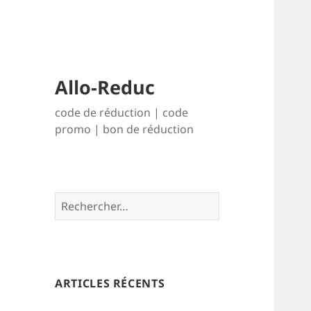
Allo-Reduc
code de réduction | code
promo | bon de réduction
R
e
c
h
e
r
ARTICLES RÉCENTS
c