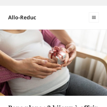
Allo-Reduc
MENU
ET
WIDGETS