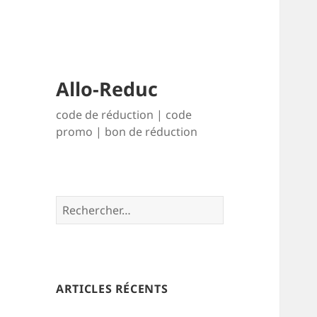
Allo-Reduc
code de réduction | code
promo | bon de réduction
R
e
c
h
e
r
ARTICLES RÉCENTS
c