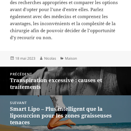
des recherches appropriées et comparer les options
avant d’opter pour l’une d’entre elles. Parlez
également avec des médecins et comprenez les
avantages, les inconvénients et la complexité de la
chirurgie afin de pouvoir décider de l’opportunité
d’y recourir ou non.
Publié
Auteur
Catégories
18 mai 2023
Nicolas
Maison
le
Navigation
PRÉCÉDENT
de
Transpiration excessive : causes et
Article
l’article
traitements
précédent :
SUIVANT
Smart Lipo – Plus intelligent que la
Article
liposuccion pour les zones graisseuses
suivant :
tenaces